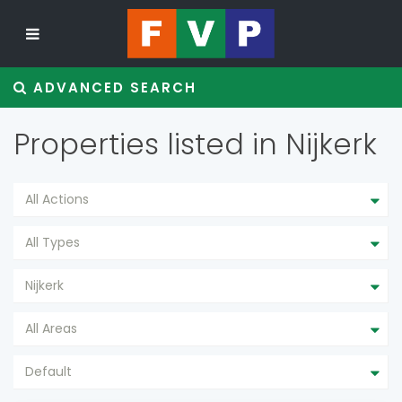
ADVANCED SEARCH
Properties listed in Nijkerk
All Actions
All Types
Nijkerk
All Areas
Default